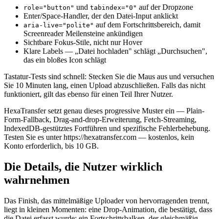
und
auf der Dropzone
role="button"
tabindex="0"
Enter/Space-Handler, der den Datei-Input anklickt
auf dem Fortschrittsbereich, damit
aria-live="polite"
Screenreader Meilensteine ankündigen
Sichtbare Fokus-Stile, nicht nur Hover
Klare Labels — „Datei hochladen" schlägt „Durchsuchen",
das ein bloßes Icon schlägt
Tastatur-Tests sind schnell: Stecken Sie die Maus aus und versuchen
Sie 10 Minuten lang, einen Upload abzuschließen. Falls das nicht
funktioniert, gilt das ebenso für einen Teil Ihrer Nutzer.
HexaTransfer setzt genau dieses progressive Muster ein — Plain-
Form-Fallback, Drag-and-drop-Erweiterung, Fetch-Streaming,
IndexedDB-gestütztes Fortführen und spezifische Fehlerbehebung.
Testen Sie es unter https://hexatransfer.com — kostenlos, kein
Konto erforderlich, bis 10 GB.
Die Details, die Nutzer wirklich
wahrnehmen
Das Finish, das mittelmäßige Uploader von hervorragenden trennt,
liegt in kleinen Momenten: eine Drop-Animation, die bestätigt, dass
die Datei erfasst wurde; ein Fortschrittsbalken, der gleichmäßig