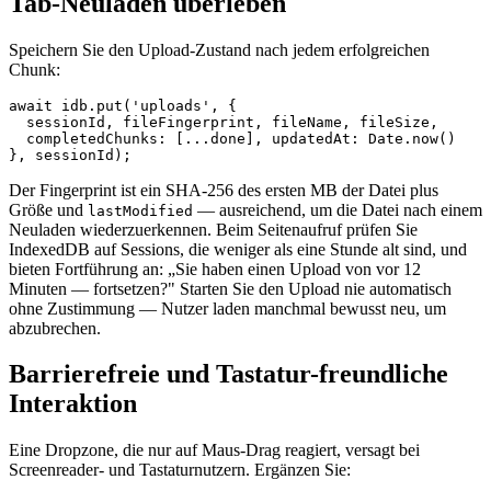
Tab-Neuladen überleben
Speichern Sie den Upload-Zustand nach jedem erfolgreichen
Chunk:
await idb.put('uploads', {

  sessionId, fileFingerprint, fileName, fileSize,

  completedChunks: [...done], updatedAt: Date.now()

Der Fingerprint ist ein SHA-256 des ersten MB der Datei plus
Größe und
— ausreichend, um die Datei nach einem
lastModified
Neuladen wiederzuerkennen. Beim Seitenaufruf prüfen Sie
IndexedDB auf Sessions, die weniger als eine Stunde alt sind, und
bieten Fortführung an: „Sie haben einen Upload von vor 12
Minuten — fortsetzen?" Starten Sie den Upload nie automatisch
ohne Zustimmung — Nutzer laden manchmal bewusst neu, um
abzubrechen.
Barrierefreie und Tastatur-freundliche
Interaktion
Eine Dropzone, die nur auf Maus-Drag reagiert, versagt bei
Screenreader- und Tastaturnutzern. Ergänzen Sie: