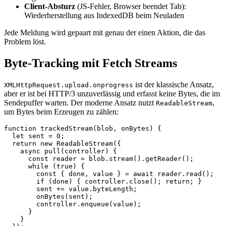
Client-Absturz
(JS-Fehler, Browser beendet Tab):
Wiederherstellung aus IndexedDB beim Neuladen
Jede Meldung wird gepaart mit genau der einen Aktion, die das
Problem löst.
Byte-Tracking mit Fetch Streams
ist der klassische Ansatz,
XMLHttpRequest.upload.onprogress
aber er ist bei HTTP/3 unzuverlässig und erfasst keine Bytes, die im
Sendepuffer warten. Der moderne Ansatz nutzt
,
ReadableStream
um Bytes beim Erzeugen zu zählen:
function trackedStream(blob, onBytes) {

  let sent = 0;

  return new ReadableStream({

    async pull(controller) {

      const reader = blob.stream().getReader();

      while (true) {

        const { done, value } = await reader.read();

        if (done) { controller.close(); return; }

        sent += value.byteLength;

        onBytes(sent);

        controller.enqueue(value);

      }

    }
