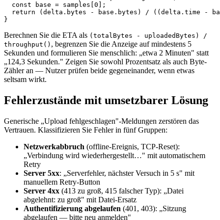
  const base = samples[0];

  return (delta.bytes - base.bytes) / ((delta.time - ba
Berechnen Sie die ETA als
(totalBytes - uploadedBytes) /
, begrenzen Sie die Anzeige auf mindestens 5
throughput()
Sekunden und formulieren Sie menschlich: „etwa 2 Minuten" statt
„124,3 Sekunden." Zeigen Sie sowohl Prozentsatz als auch Byte-
Zähler an — Nutzer prüfen beide gegeneinander, wenn etwas
seltsam wirkt.
Fehlerzustände mit umsetzbarer Lösung
Generische „Upload fehlgeschlagen"-Meldungen zerstören das
Vertrauen. Klassifizieren Sie Fehler in fünf Gruppen:
Netzwerkabbruch
(offline-Ereignis, TCP-Reset):
„Verbindung wird wiederhergestellt…" mit automatischem
Retry
Server 5xx
: „Serverfehler, nächster Versuch in 5 s" mit
manuellem Retry-Button
Server 4xx
(413 zu groß, 415 falscher Typ): „Datei
abgelehnt: zu groß" mit Datei-Ersatz
Authentifizierung abgelaufen
(401, 403): „Sitzung
abgelaufen — bitte neu anmelden"