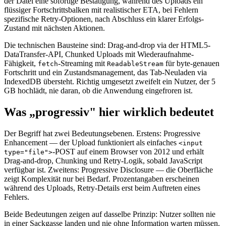
der Datei eine sofortige Bestätigung, während des Uploads ein
flüssiger Fortschrittsbalken mit realistischer ETA, bei Fehlern
spezifische Retry-Optionen, nach Abschluss ein klarer Erfolgs-
Zustand mit nächsten Aktionen.
Die technischen Bausteine sind: Drag-and-drop via der HTML5-
DataTransfer-API, Chunked Uploads mit Wiederaufnahme-
Fähigkeit,
-Streaming mit
für byte-genauen
fetch
ReadableStream
Fortschritt und ein Zustandsmanagement, das Tab-Neuladen via
IndexedDB übersteht. Richtig umgesetzt zweifelt ein Nutzer, der 5
GB hochlädt, nie daran, ob die Anwendung eingefroren ist.
Was „progressiv" hier wirklich bedeutet
Der Begriff hat zwei Bedeutungsebenen. Erstens: Progressive
Enhancement — der Upload funktioniert als einfaches
<input
-POST auf einem Browser von 2012 und erhält
type="file">
Drag-and-drop, Chunking und Retry-Logik, sobald JavaScript
verfügbar ist. Zweitens: Progressive Disclosure — die Oberfläche
zeigt Komplexität nur bei Bedarf. Prozentangaben erscheinen
während des Uploads, Retry-Details erst beim Auftreten eines
Fehlers.
Beide Bedeutungen zeigen auf dasselbe Prinzip: Nutzer sollten nie
in einer Sackgasse landen und nie ohne Information warten müssen.