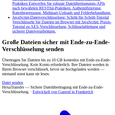
Praktiken
Entwerfen Sie robuste Dateiübertragungs-APIs
nach bewährten RESTful-Praktiken. Authentifizierung,
Ratenbegrenzung, Multipart-Uploads und Fehlerbehandlung.
JavaScript-Dateiverschlüsselung: Schritt-für-Schritt-Tutorial
Verschlüsseln Sie Dateien im Browser mit JavaScript: Praxis-
Tutorial zu AES-Verschlüsselung, Schlüsselableitung und
sicherer Dateiverarbeitung.
Große Dateien sicher mit Ende-zu-Ende-
Verschlüsselung senden
Übertragen Sie Dateien bis zu 10 GB kostenlos mit Ende-zu-Ende-
Verschlüsselung. Kein Konto erforderlich. Ihre Dateien werden in
Ihrem Browser verschlüsselt, bevor sie hochgeladen werden —
niemand sonst kann sie lesen.
Datei senden
HexaTransfer — Sichere Dateiübertragung mit Ende-zu-Ende-
Verschlüsselung.
·
Entwickelt von Gaprod in Frankreich