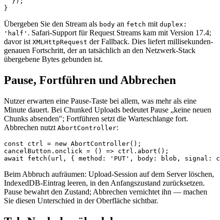
  });

Übergeben Sie den Stream als
an
mit
body
fetch
duplex:
. Safari-Support für Request Streams kam mit Version 17.4;
'half'
davor ist
der Fallback. Dies liefert millisekunden-
XMLHttpRequest
genauen Fortschritt, der an tatsächlich an den Netzwerk-Stack
übergebene Bytes gebunden ist.
Pause, Fortführen und Abbrechen
Nutzer erwarten eine Pause-Taste bei allem, was mehr als eine
Minute dauert. Bei Chunked Uploads bedeutet Pause „keine neuen
Chunks absenden"; Fortführen setzt die Warteschlange fort.
Abbrechen nutzt
:
AbortController
const ctrl = new AbortController();

cancelButton.onclick = () => ctrl.abort();

Beim Abbruch aufräumen: Upload-Session auf dem Server löschen,
IndexedDB-Eintrag leeren, in den Anfangszustand zurücksetzen.
Pause bewahrt den Zustand; Abbrechen vernichtet ihn — machen
Sie diesen Unterschied in der Oberfläche sichtbar.