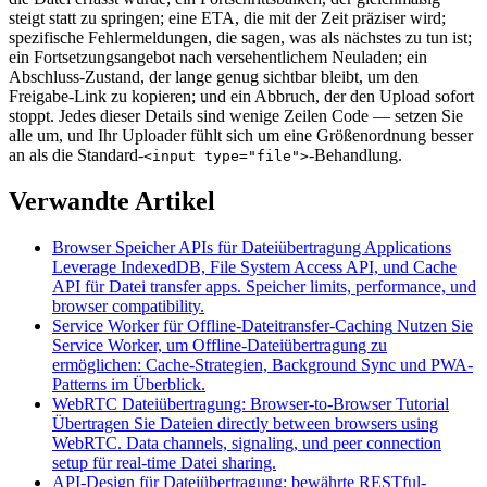
steigt statt zu springen; eine ETA, die mit der Zeit präziser wird;
spezifische Fehlermeldungen, die sagen, was als nächstes zu tun ist;
ein Fortsetzungsangebot nach versehentlichem Neuladen; ein
Abschluss-Zustand, der lange genug sichtbar bleibt, um den
Freigabe-Link zu kopieren; und ein Abbruch, der den Upload sofort
stoppt. Jedes dieser Details sind wenige Zeilen Code — setzen Sie
alle um, und Ihr Uploader fühlt sich um eine Größenordnung besser
an als die Standard-
-Behandlung.
<input type="file">
Verwandte Artikel
Browser Speicher APIs für Dateiübertragung Applications
Leverage IndexedDB, File System Access API, und Cache
API für Datei transfer apps. Speicher limits, performance, und
browser compatibility.
Service Worker für Offline-Dateitransfer-Caching
Nutzen Sie
Service Worker, um Offline-Dateiübertragung zu
ermöglichen: Cache-Strategien, Background Sync und PWA-
Patterns im Überblick.
WebRTC Dateiübertragung: Browser-to-Browser Tutorial
Übertragen Sie Dateien directly between browsers using
WebRTC. Data channels, signaling, und peer connection
setup für real-time Datei sharing.
API-Design für Dateiübertragung: bewährte RESTful-