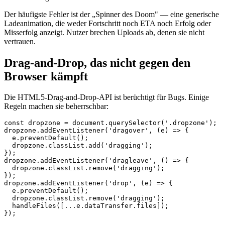
Der häufigste Fehler ist der „Spinner des Doom" — eine generische
Ladeanimation, die weder Fortschritt noch ETA noch Erfolg oder
Misserfolg anzeigt. Nutzer brechen Uploads ab, denen sie nicht
vertrauen.
Drag-and-Drop, das nicht gegen den
Browser kämpft
Die HTML5-Drag-and-Drop-API ist berüchtigt für Bugs. Einige
Regeln machen sie beherrschbar:
const dropzone = document.querySelector('.dropzone');

dropzone.addEventListener('dragover', (e) => {

  e.preventDefault();

  dropzone.classList.add('dragging');

});

dropzone.addEventListener('dragleave', () => {

  dropzone.classList.remove('dragging');

});

dropzone.addEventListener('drop', (e) => {

  e.preventDefault();

  dropzone.classList.remove('dragging');

  handleFiles([...e.dataTransfer.files]);
