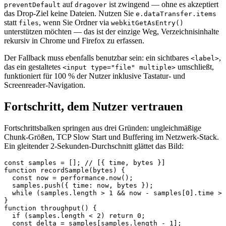
auf
ist zwingend — ohne es akzeptiert
preventDefault
dragover
das Drop-Ziel keine Dateien. Nutzen Sie
e.dataTransfer.items
statt
, wenn Sie Ordner via
files
webkitGetAsEntry()
unterstützen möchten — das ist der einzige Weg, Verzeichnisinhalte
rekursiv in Chrome und Firefox zu erfassen.
Der Fallback muss ebenfalls benutzbar sein: ein sichtbares
,
<label>
das ein gestaltetes
umschließt,
<input type="file" multiple>
funktioniert für 100 % der Nutzer inklusive Tastatur- und
Screenreader-Navigation.
Fortschritt, dem Nutzer vertrauen
Fortschrittsbalken springen aus drei Gründen: ungleichmäßige
Chunk-Größen, TCP Slow Start und Buffering im Netzwerk-Stack.
Ein gleitender 2-Sekunden-Durchschnitt glättet das Bild:
const samples = []; // [{ time, bytes }]

function recordSample(bytes) {

  const now = performance.now();

  samples.push({ time: now, bytes });

  while (samples.length > 1 && now - samples[0].time > 
}

function throughput() {

  if (samples.length < 2) return 0;

  const delta = samples[samples.length - 1];
