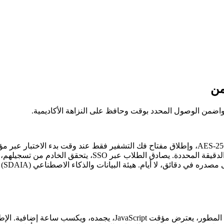
من
ت واضمن الوصول المحدد بوقت وحافظ على النزاهة الأكاديمية.
النافذة فور انتهاء الوقت. ملف الاختبار يبقى مشفرًا في التخز
العدادات التنازلية من جانب العميل قابلة للتلاعب. يفتح الطالب أدوات