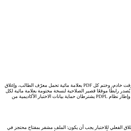
توزيع الاختبارات الإلكترونية بأمان يعني تشفير ملف الأسئلة بـ AES-256-GCM، وإطلاق مفتاح فك التشفير فقط عند وقت بدء الاختبار عبر مؤقت خادم، وختم كل PDF بعلامة مائية تحمل معرّف الطالب، وإغلاق
ين حتى الدقيقة المحددة. يصادق الطلاب عبر SSO، يتحقق الخادم من تسجيلهم، يُصدر رابطًا موقعًا قصير الصلاحية لنسخة مختومة بعلامة مائية لكل
طالب، ويسجل كل وصول بختم زمني وعنوان IP. أي تسريب يُرجَع إلى مصدره في دقائق، لا أيام. هيئة البيانات والذكاء الاصطناعي (SDAIA) وإطار نظام PDPL يشترطان حماية بيانات الاختبار الأكاديمية من
 المطور، يعترض مؤقت JavaScript، يجمده، ويكسب ساعة إضافية. الإطلاق الفعلي للاختبار يجب أن يكون: الملف مشفر بمفتاح محتجز في