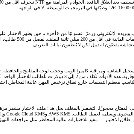
يحجب الأجهزة الافتراضية عبر اكتشاف المشرف، ويراقب العمليات الجار
يُناسب معظم التقييمات خارج نطاق ترخيص المهن عالية المخاطر. اختر 
 على CDN لأغراض الأداء، يجب أن يبقى المفتاح محجوزًا. التشفير بالمغلف يحل هذا: ملف 