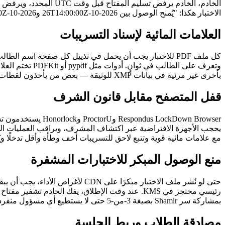
الاختبار هكذا: "يُمنح الوصول بين 2026-10-26T14:00:00Z و2026-10-26T16:00:00Z" وطبّقها في البرمجيات الوسيطة، لا في الواجهة.
العلامات المائية لإسناد التسريبات
بأخرى غير مرئية في بيانات XMP للوثيقة — بعض من يأخذون لقطات شاشة يقصّون التذييل لكن لا يُنظّفون بيانات التعريف.
قفل المتصفح مقابل قانون الشرف
مع علامات مائية قوية وتتبع لاحق للتسريبات أخف وطأة وأقل تدخلًا و
منع الوصول المبكر للاختبارات المشفرة
حتى لو نُشر ملف الاختبار مبكرًا
بمشاركة سر Shamir بصيغة 3-من-5 حتى لا يستطيع أي مسؤول منفرد إطلاق الاختبار — مفيد للاختبارات عالية المخاطر مثل مراجعات التهيؤ للشهادات المهنية.
مصادقة الطلاب وربط الجلسة