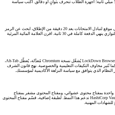
الخادم، الخادم يرفض تسليم المفتاح قبل وقت UTC المحدد، ويرفض تسليمه بعد انغلاق النافذة. الخوادم المزامنة مع NTP تنحرف أقل من 50 ميلي ثانية؛ أجهزة الطلاب تنحرف بثوانٍ أو دقائق. اكتب سياسة
كل ملف PDF للاختبار يجب أن يحمل في تذييل كل صفحة اسم الطالب وبريده الإلكتروني ورمزًا عشوائيًا من 8 أحرف. حين يظهر الاختبار على موقع لتبادل الامتحانات بعد 20 دقيقة من الإطلاق، ابحث عن الرمز
وتعرف على الطالب في ثوانٍ. أدوات مثل pypdf أو PDFKit تختم العلامات المائية في أقل من 200 ميلي ثانية للملف. لفصل من 500 طالب، التوازي ينهي الدفعة كاملة في 30 ثانية. اقرن العلامة المائية المرئية
Respondus LockDown Browser وProctorU وHonorlock يستخدمون تسجيل الشاشة ومراقبة كاميرا الويب وحجب لوحة المفاتيح والحافظة. LockDown Browser يُشغّل نسخة Chromium مُعدَّلة، يُعطّل Alt-Tab،
ية. هذه الأدوات تكلف من 2 إلى 8 دولارات للطالب للاختبار الواحد. كما تُثير مخاوف التكيفات التعليمية والخصوصية. نهج قانون الشرف
النظام الذي يتوافق مع سياسة النزاهة الأكاديمية لمؤسستك.
الاختبار مشفر مرة واحدة بمفتاح محتوى عشوائي، ومفتاح المحتوى مشفر بمفتاح
رئيسي محتجز في KMS. عند وقت الإطلاق، يفك الخادم تشفير مفتاح المحتوى ويسلمه لعميل الطالب. AWS KMS وGoogle Cloud KMS وHashiCorp Vault تدعم هذا النمط. لطبقة إضافية، قسّم مفتاح المحتوى