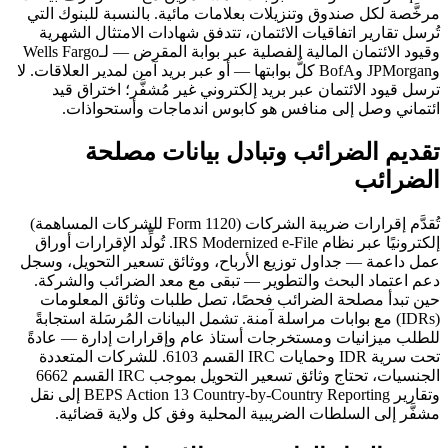
مرخَّصة لكل صندوق وتنزيلات بعلامات مائية. بالنسبة للبنوك التي
تُرسل تقارير اتفاقيات الائتمان، تتدفق شهادات الامتثال الشهرية
وقيود الائتمان المالية الفصلية عبر بوابة المقرض — لـWells Fargo
وJPMorgan وBofA كلٌّ بوابتها — أو عبر بريد آمن لمدير العلاقات. لا
ترسل قيود الائتمان عبر بريد إلكتروني غير مُشفَّر؛ اختراق قيد
ائتماني وصل إلى منافس هو كابوس اندماجات وأستحواذات.
تقديم الضرائب وتبادل بيانات مصلحة
الضرائب
تُقدَّم إقرارات ضريبة الشركات (Form 1120 للشركات المساهمة)
إلكترونيًا عبر نظام IRS Modernized e-File. تُولِّد الإقرارات أوراق
عمل داعمة — جداول توزيع الأرباح، ووثائق تسعير التحويل، وسجل
دعم اعتماد البحث والتطوير — تبقى مع معد الضرائب والشركة.
حين تبدأ مصلحة الضرائب فحصًا، تصل طلبات وثائق المعلومات
(IDRs) مع بوابات مراسلة آمنة. تشمل البيانات المُرسَلة استجابةً
للطلب ميزانيات ومستخرجات أستاذ عام وإقرارات إدارة — عادةً
تحت سرية IDR وحمايات IRC القسم 6103. للشركات المتعددة
الجنسيات، تحتاج وثائق تسعير التحويل بموجب IRC القسم 6662
وتقارير BEPS Action 13 Country-by-Country Reporting إلى نقل
مشفَّر إلى السلطات الضريبية المحلية وفق كل ولاية قضائية.