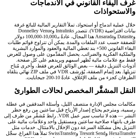
غرف اليقاء القانوني في الاندماجات
والاستحواذات
خلال عملية اندماج أو استحواذ، تملأ التقارير المالية للبائع غرفة
بيانات افتراضية (VDR). تتصدر Intralinks وDonnelley Venue
وDatasite وAnsarada هذا المجال، عادةً بـ10,000-100,000 دولار
للصفقة حسب عدد الملفات والمدة. يمكن أن تتراوح قوائم طلبات
اليقاء القانوني 500+ بند تغطي المالية والعقود والموارد البشرية
والملكية الفكرية والضرائب. يحصل المقدِّمون على وصول للعرض
فقط مع علامات مائية تُظهر اسمهم وبريدهم على كل صفحة.
أذونات التنزيل دقيقة — بعض الوثائق للعرض فقط، وأخرى مُتاح
تنزيلها. بعد إتمام الصفقة، يُؤرشف VDR في ملف ZIP نهائي يتلقاه
الطرفان كجزء من ملف الإغلاق، عادةً 10-200 جيجابايت.
النقل المشفَّر المخصص لحالات الطوارئ
مكالمات مجلس الإدارة منتصف الليل، وأسئلة المدققين في عطلة
رسمية، ومترجم يحتاج إصدار الأرباح قبل ساعتين من رفع حظر
النشر — هذه لا تناسب سير عمل VDR. رابط مُشفَّر من طرف إلى
طرف بانتهاء صلاحية ساعتين ومستقبِل واحد وعلامات مائية على
التنزيل يحل مشكلة السرعة دون الإخلال بالامتثال. خدمات مثل
HexaTransfer وTresorit Send وSwissTransfer تملأ هذا الفراغ. سجِّل