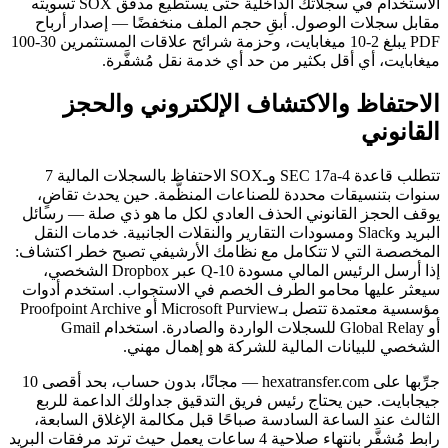
الاستخدام في سجلاتك الداخلية حتى يستطيع مدقق SOX تسويته
مقابل سجلات الوصول. أبقِ حجم الملف منخفضًا — إصدار أرباح
PDF يبلغ 2-10 ميغابايت، وحزمة شرائح علاقات المستثمرين 30-100
ميغابايت، أي أقل بكثير من حد أي خدمة نقل مُشفَّرة.
الاحتفاظ والاكتشاف الإلكتروني والحجز
القانوني
تتطلب قاعدة SEC 17a-4 وـSOX الاحتفاظ بالسجلات المالية 7
سنوات بتنسيقات محددة للصناعات المنظَّمة. حين يحدث تقاضٍ،
يوقف الحجز القانوني الحذف العادي لكل ما هو ذي صلة — رسائل
البريد وSlack ومسودات التقارير والنقلات الجانبية. خدمات النقل
المخصصة التي لا تتكامل مع نظامك الأرشيفي تصبح خطر اكتشاف:
إذا أرسل الرئيس المالي مسودة 10-Q عبر Dropbox الشخصي،
سيعثر عليها محامو الطرف الخصم في الاستجواب. استخدم أدوات
مؤسسية معتمدة تتصل بـMicrosoft Purview أو Proofpoint Archive
أو Global Relay للسجلات الواردة والصادرة. استخدام Gmail
الشخصي للبيانات المالية للشركة هو إهمال مهني.
جرِّبها على hexatransfer.com — مجانًا، بدون حساب، بحد أقصى 10
جيجابايت. حين يحتاج رئيس فريق التدقيق جداولك الداعمة للربع
الثالث عند الساعة السادسة صباحًا قبل مكالمة الإغلاق السابعة،
رابط مُشفَّر بانتهاء صلاحية 4 ساعات يعمل حيث ترتد مرفقات البريد