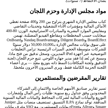
بشأن الاحتفاظ (7 سنوات).
مواد مجلس الإدارة وحزم اللجان
كتاب مجلس الإدارة الشهري يتراوح بين 200 و400 صفحة تغطي
الأماكن المالية ومؤشرات الأداء التشغيلية وتحديثات التقاضي
ومقاييس الموارد البشرية والمبادرات الاستراتيجية. الوزن: 80-400
ميغابايت حسب المخططات ومقاطع الفيديو المضمَّنة. تهيمن
BoardEffect وDiligent Boards وNasdaq Boardvantage وOnBoard
على سوق بوابات مجالس الإدارة بـ10,000-50,000 دولار سنويًا
للشركات متوسطة الحجم. الميزات الرئيسية: تزامن التعليقات
التوضيحية عبر أجهزة iPad المديرين، وسجل تدقيق من فتح ماذا،
ومسح عن بُعد إذا فقد مدير جهازه اللوحي. تتبع حزم اللجان (لجنة
التدقيق ولجنة المكافآت) النمط ذاته بتوزيع مقيَّد — يرى أعضاء
اللجنة الحزمة الكاملة فقط، ويرى المديرون الآخرون ملخصًا.
تقارير المقرضين والمستثمرين
تسير تقارير صناديق الأسهم الخاصة والائتمان إلى الشركاء
المحدودين وفق جداول ربع سنوية: طلبات رأس المال وإشعارات
التوزيع والبيانات المالية لشركات المحافظ والبيانات المالية السنوية
المدقَّقة. توحِّد نماذج ILPA التنسيق. تستضيف منصات مثل Juniper
Square وAllvue وeFront بوابات المستثمرين مع SSO وغرف بيانات