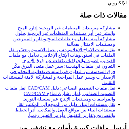
الإلكتروني.
مقالات ذات صلة
مشاركة مستندات المنظمات غير الربحية: إدارة المنح
والمتبرعين
أدِر مستندات المنظمات غير الربحية بحلول
مشاركة آمنة. تعامل مع طلبات المنح وتقارير المتبرعين
ومستندات الامتثال بفعالية.
نقل ملفات الإنتاج الإعلامي: سير عمل الاستوديو
حسّن نقل
الملفات في استوديوهات الإنتاج الإعلامي. تعامل مع ملفات
الفيديو والصوت والجرافيك بكفاءة عبر فِرق الإنتاج.
التعاون في ملفات الهندسة: سير عمل متعدد الفرق
مكّن
فرق الهندسة من التعاون في الملفات بفعالية. التحكم في
الإصدارات وسير عمل المراجعة والمشاركة الآمنة للمستندات
التقنية.
نقل ملفات التصميم الصناعي: دليل CAD/CAM
انقل ملفات
التصميم الصناعي بأمان. شارك نماذج CAD/CAM
والمواصفات ومستندات الإنتاج عبر سلسلة التوريد.
نقل مستندات البناء: دليل من الموقع إلى المكتب
انقل
مستندات البناء بين مواقع العمل والمكاتب. أدِر الخطط
والتصاريح وتقارير التفتيش وأوامر التغيير رقمياً.
أرسل ملفات كبيرة بأمان مع تشفير من