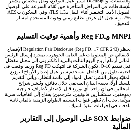
والصفقات، وDocuSign لسير عمل التوقيع، ونقل مخصص مشفَّر
للإسقاطات في المراحل المتأخرة حين تُقدَّم السرعة على الوصول
الطويل الأمد. التشفير أثناء النقل بـTLS 1.3، وفي السكون بـAES-
256، وتسجيل كل عرض بطابع زمني وهوية المستخدم لمسار
التدقيق.
MNPI وـReg FD وأهمية توقيت التسليم
يحظر Regulation Fair Disclosure (Reg FD، 17 CFR 243) الإفصاح
الانتقائي عن المعلومات غير العامة الجوهرية. بمجرد إرسال الرئيس
المالي أرقام أرباح الربع الثالث بالبريد الإلكتروني إلى محلل مفضَّل
قبل تقديم 10-Q، تكون الشركة قد انتهكت Reg FD وربما وقعت في
قضية تداول من الداخل. تستخدم سير عمل إصدار الأرباح التوزيع
المقيَّد بحظر النشر: تصل المواد إلى قائمة انتظار، ويأتي التقديم
للسيك أولًا، يعقبه البيان الصحفي خلال دقائق، وتُنشر شرائح
المحللين في آنٍ واحد. أي توزيع قبل الإصدار لأطراف خارجية
(مدققين، مستشارين قانونيين، مترجمين) يحتاج إلى اتفاقيات سرية
موثَّقة. يجب أن تُظهر قنوات التسليم الطوابع الزمنية بالملي ثانية
للدفاع في إجراءات تنفيذ السيك.
ضوابط SOX على الوصول إلى التقارير
المالية