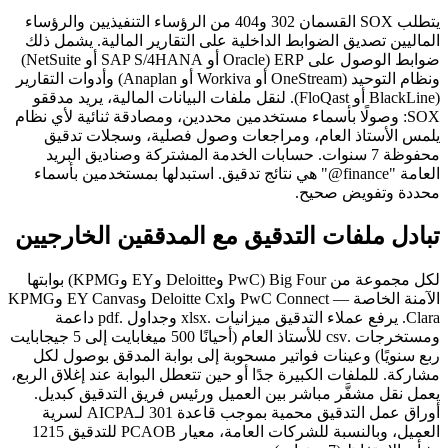
يتطلب SOX القسمان 302 و404 من الرؤساء التنفيذيين والرؤساء
الماليين تصديق الضوابط الداخلية على التقارير المالية. يشمل ذلك
ضوابط الوصول على ERP (Oracle أو SAP S/4HANA أو NetSuite)
ونظام التوحيد (OneStream أو Workiva أو Anaplan) وأدوات التقارير
(BlackLine أو FloQast). لنقل ملفات البيانات المالية، يريد مدققو
SOX: وصولًا بأسماء مستخدمين محددين، ومصادقة ثنائية لأي نظام
يلمس الأستاذ العام، ومراجعات وصول فصلية، وسجلات تدقيق
محفوظة 7 سنوات. حسابات الخدمة المشتركة وصناديق البريد
العامة "finance@" هي نتائج تدقيق. استبدلها بمستخدمين بأسماء
محددة وتفويض صحيح.
تبادل ملفات التدقيق مع المدققين الخارجيين
لكل مجموعة من Big Four (PwC وDeloitte وEY وKPMG) بوابتها
الآمنة الخاصة — PwC Connect وDeloitte Cxl وEY Canvas وKPMG
Clara. يرفع عملاء التدقيق ميزانيات .xlsx وجداول .pdf داعمة
ومستخرجات .csv للأستاذ العام (أحيانًا 500 ميغابايت إلى 5 جيجابايت
ربع سنويًا) وعينات فواتير مسحوبة إلى بوابة المدقق بوصول لكل
مشاركة. للملفات الكبيرة جدًا أو حين تتعطل البوابة عند إغلاق الربع،
يعمل نقل مشفَّر مباشر بين العميل ورئيس فريق التدقيق كبديل.
أوراق عمل التدقيق محمية بموجب قاعدة 301 لـAICPA لسرية
العميل، وبالنسبة للشركات العامة، معيار PCAOB للتدقيق 1215